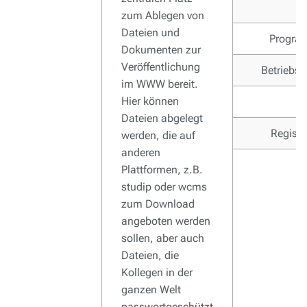
zum Ablegen von
Dateien und
Progra
Dokumenten zur
Veröffentlichung
Betriebs
im WWW bereit.
Hier können
K
Dateien abgelegt
Registr
werden, die auf
anderen
Plattformen, z.B.
studip oder wcms
zum Download
angeboten werden
sollen, aber auch
Dateien, die
Kollegen in der
ganzen Welt
passwortgeschützt