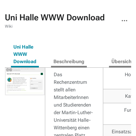
Uni Halle WWW Download
Weitere
Aktionen
Wiki
Uni Halle
WWW
Download
Beschreibung
Übersicht
Das
Hom
Rechenzentrum
stellt allen
Kate
MitarbeiterInnen
und Studierenden
Funk
der Martin-Luther-
Universität Halle-
Wittenberg einen
Einsatzsze
zentralen Platz