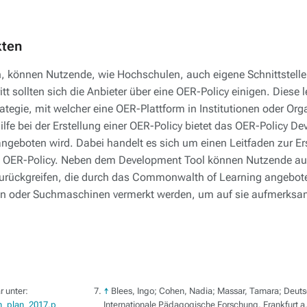
kten
n, können Nutzende, wie Hochschulen, auch eigene Schnittstel
t sollten sich die Anbieter über eine OER-Policy einigen. Diese le
trategie, mit welcher eine OER-Plattform in Institutionen oder Or
ilfe bei der Erstellung einer OER-Policy bietet das OER-Policy D
boten wird. Dabei handelt es sich um einen Leitfaden zur Erst
len OER-Policy. Neben dem Development Tool können Nutzende a
y zurückgreifen, die durch das Commonwalth of Learning angebo
sen oder Suchmaschinen vermerkt werden, um auf sie aufmerks
 unter:
↑
Blees, Ingo; Cohen, Nadia; Massar, Tamara; Deutsch
ion_plan_2017.p
Internationale Pädagogische Forschung, Frankfurt a.