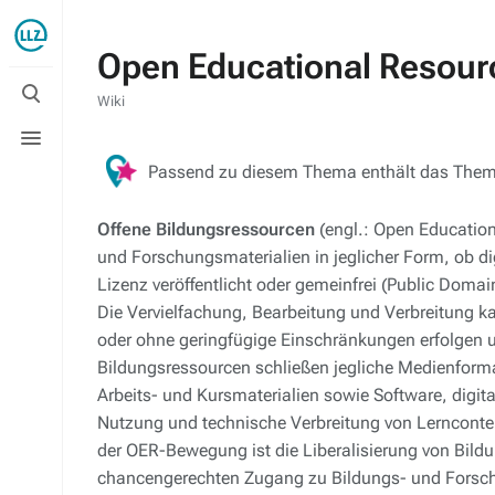
Open Educational Resour
Suche
umschalten
Wiki
Menü
umschalten
Passend zu diesem Thema enthält das The
Offene Bildungsressourcen
(engl.: Open Education
und Forschungsmaterialien in jeglicher Form, ob digi
Lizenz veröffentlicht oder gemeinfrei (Public Doma
Die Vervielfachung, Bearbeitung und Verbreitung k
oder ohne geringfügige Einschränkungen erfolgen un
Bildungsressourcen schließen jegliche Medienforma
Arbeits- und Kursmaterialien sowie Software, digit
Nutzung und technische Verbreitung von Lernconten
der OER-Bewegung ist die Liberalisierung von Bildu
chancengerechten Zugang zu Bildungs- und Forsc