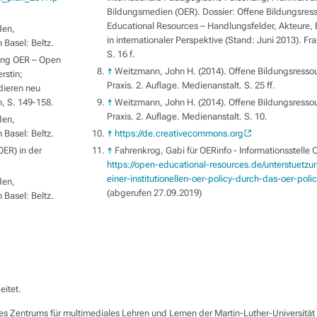
Bildungsmedien (OER). Dossier: Offene Bildungsres
Educational Resources – Handlungsfelder, Akteure,
den,
in internationaler Perspektive (Stand: Juni 2013). F
 Basel: Beltz.
S. 16 f.
rung OER – Open
↑
Weitzmann, John H. (2014). Offene Bildungsressou
rstin;
Praxis. 2. Auflage. Medienanstalt. S. 25 ff.
dieren neu
, S. 149-158.
↑
Weitzmann, John H. (2014). Offene Bildungsressou
Praxis. 2. Auflage. Medienanstalt. S. 10.
den,
 Basel: Beltz.
↑
https://de.creativecommons.org
ER) in der
↑
Fahrenkrog, Gabi für OERinfo - Informationsstelle 
https://open-educational-resources.de/unterstuetzun
einer-institutionellen-oer-policy-durch-das-oer-pol
den,
(abgerufen 27.09.2019)
 Basel: Beltz.
eitet.
s Zentrums für multimediales Lehren und Lernen der Martin-Luther-Universitä