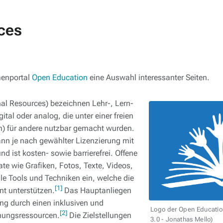
ces
menportal
Open Education
eine Auswahl interessanter Seiten.
al Resources) bezeichnen Lehr-, Lern-
tal oder analog, die unter einer freien
in) für andere nutzbar gemacht wurden.
ann je nach gewählter Lizenzierung mit
d ist kosten- sowie barrierefrei. Offene
te wie Grafiken, Fotos, Texte, Videos,
ale Tools und Techniken ein, welche die
[1]
t unterstützen.
Das Hauptanliegen
ng durch einen inklusiven und
Logo der Open Educatio
[2]
hungsressourcen.
Die Zielstellungen
3.0 - Jonathas Mello)