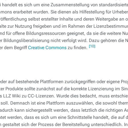
 handelt es sich um eine Zusammenstellung von standardisierte
mons erarbeitet wurden. Sie dienen als Hilfestellung für Urheb
öffentlichung selbst erstellter Inhalte und deren Weitergabe an 
alte zur Nutzung freigeben und im Rahmen der Lizenzbestimmun
d für offene Bildungsressourcen geeignet, da sie die weitere Nu
 Bildungsliberalisierung nicht verfolgt wird. Dazu gehören die
[10]
er dem Begriff
Creative Commons
zu finden.
der auf bestehende Plattformen zurückgegriffen oder eigene Pro
lter Produkte sollte zunächst auf die korrekte Lizenzierung im Si
das LLZ Wiki zu CC-Lizenzen. Wurde dies bedacht, muss entschi
oll. Demnach ist eine Plattform auszuwählen, die sowohl them
adurch kann sichergestellt werden, dass letztlich die richtigen A
et werden, dass es sich um eine Schnittstelle handelt, die auf d
m gestaltet sich der Prozess der Bereitstellung unterschiedlich. I