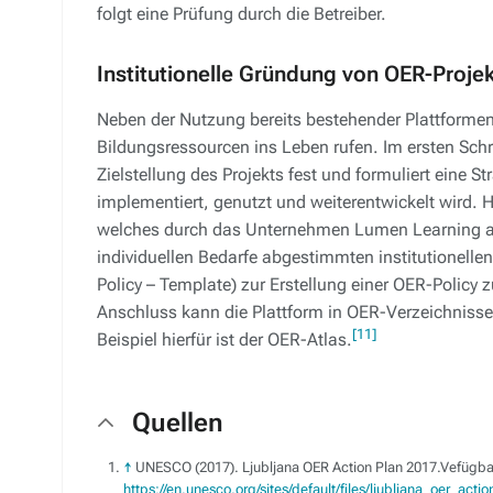
folgt eine Prüfung durch die Betreiber.
Institutionelle Gründung von OER-Proje
Neben der Nutzung bereits bestehender Plattforme
Bildungsressourcen ins Leben rufen. Im ersten Schrit
Zielstellung des Projekts fest und formuliert eine S
implementiert, genutzt und weiterentwickelt wird. H
welches durch das Unternehmen Lumen Learning ange
individuellen Bedarfe abgestimmten institutionel
Policy – Template) zur Erstellung einer OER-Polic
Anschluss kann die Plattform in OER-Verzeichnis
[11]
Beispiel hierfür ist der OER-Atlas.
Quellen
↑
UNESCO (2017). Ljubljana OER Action Plan 2017.Vefügbar
https://en.unesco.org/sites/default/files/ljubljana_oer_act