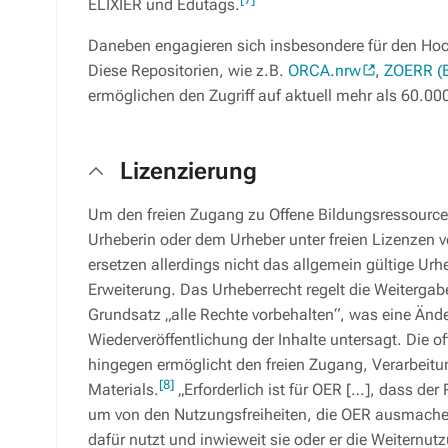
ELIXIER und Edutags.
Daneben engagieren sich insbesondere für den Hoch
Diese Repositorien, wie z.B.
ORCA.nrw
,
ZOERR (
ermöglichen den Zugriff auf aktuell mehr als 60.00
Lizenzierung
Um den freien Zugang zu Offene Bildungsressource
Urheberin oder dem Urheber unter freien Lizenzen ve
ersetzen allerdings nicht das allgemein gültige Urh
Erweiterung. Das Urheberrecht regelt die Weitergabe
Grundsatz „alle Rechte vorbehalten“, was eine Änd
Wiederveröffentlichung der Inhalte untersagt. Die 
hingegen ermöglicht den freien Zugang, Verarbeitu
[8]
Materials.
„Erforderlich ist für OER […], dass de
um von den Nutzungsfreiheiten, die OER ausmach
dafür nutzt und inwieweit sie oder er die Weiternut