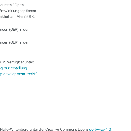
sourcen / Open
 Entwicklungsoptionen
rankfurt am Main 2013.
rcen (OER) in der
rcen (OER) in der
OER. Verfügbar unter:
g-zur-erstellung-
icy-development-tool/
t Halle-Wittenberg unter der Creative Commons Lizenz
cc-by-sa-4.0