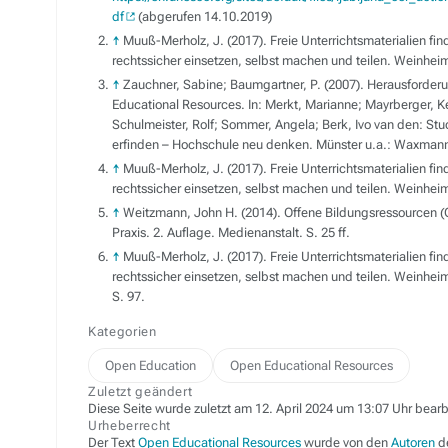
df
(abgerufen 14.10.2019)
↑
Muuß-Merholz, J. (2017). Freie Unterrichtsmaterialien fin
rechtssicher einsetzen, selbst machen und teilen. Weinheim
↑
Zauchner, Sabine; Baumgartner, P. (2007). Herausforde
Educational Resources. In: Merkt, Marianne; Mayrberger, Ke
Schulmeister, Rolf; Sommer, Angela; Berk, Ivo van den: Stu
erfinden – Hochschule neu denken. Münster u.a.: Waxmann
↑
Muuß-Merholz, J. (2017). Freie Unterrichtsmaterialien fin
rechtssicher einsetzen, selbst machen und teilen. Weinheim
↑
Weitzmann, John H. (2014). Offene Bildungsressourcen (O
Praxis. 2. Auflage. Medienanstalt. S. 25 ff.
↑
Muuß-Merholz, J. (2017). Freie Unterrichtsmaterialien fin
rechtssicher einsetzen, selbst machen und teilen. Weinheim
S. 97.
Kategorien
Open Education
Open Educational Resources
Zuletzt geändert
Diese Seite wurde zuletzt am 12. April 2024 um 13:07 Uhr bearb
Urheberrecht
Der Text
Open Educational Resources
wurde von den
Autoren
de