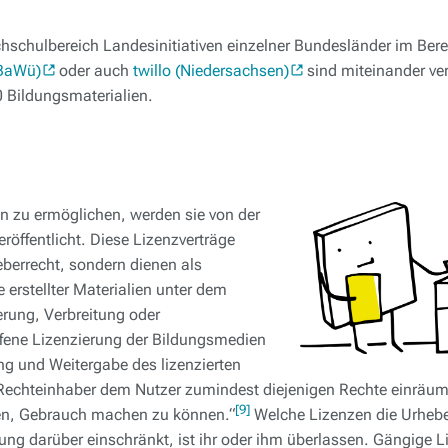
schulbereich Landesinitiativen einzelner Bundesländer im Bere
BaWü)
oder auch
twillo (Niedersachsen)
sind miteinander v
0 Bildungsmaterialien.
n zu ermöglichen, werden sie von der
röffentlicht. Diese Lizenzverträge
eberrecht, sondern dienen als
 erstellter Materialien unter dem
erung, Verbreitung oder
offene Lizenzierung der Bildungsmedien
ng und Weitergabe des lizenzierten
r Rechteinhaber dem Nutzer zumindest diejenigen Rechte einräumt
[9]
en, Gebrauch machen zu können.“
Welche Lizenzen die Urhebe
zung darüber einschränkt, ist ihr oder ihm überlassen. Gängige L