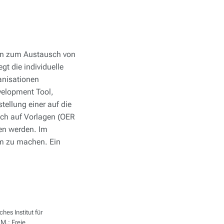
len zum Austausch von
gt die individuelle
ganisationen
evelopment Tool,
ellung einer auf die
uch auf Vorlagen (OER
ten werden. Im
am zu machen. Ein
es Institut für
M.: Freie