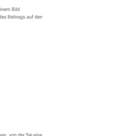
inem Bild
 des Beitrags auf den
en, von der Sie eine