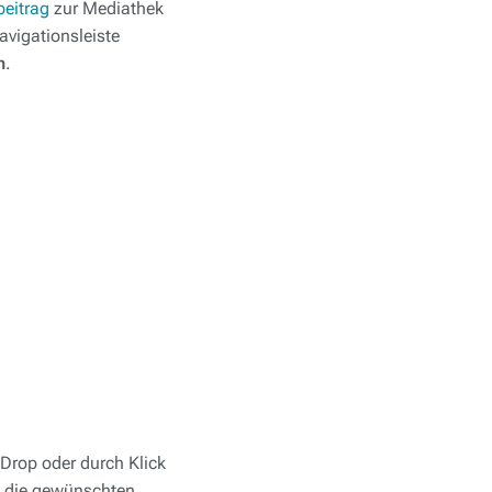
beitrag
zur Mediathek
avigationsleiste
n
.
Drop oder durch Klick
, die gewünschten