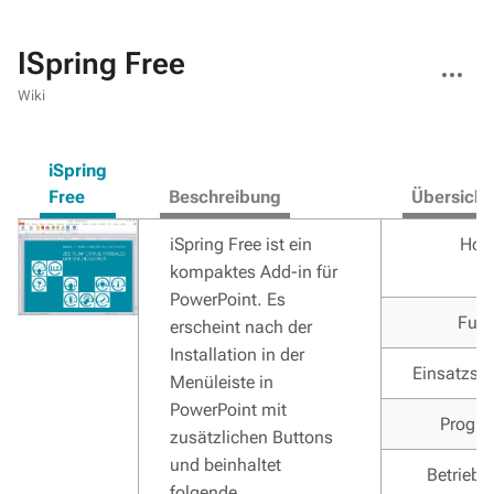
ISpring Free
Weitere
Aktionen
Wiki
iSpring
Free
Beschreibung
Übersicht
iSpring Free ist ein
Hom
kompaktes Add-in für
PowerPoint. Es
Funk
erscheint nach der
Installation in der
Einsatzsz
Menüleiste in
PowerPoint mit
Progr
zusätzlichen Buttons
und beinhaltet
Betrieb
folgende