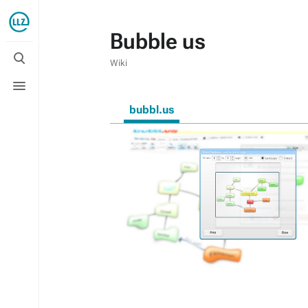
Bubble us
Suche
umschalten
Wiki
Menü
umschalten
bubbl.us