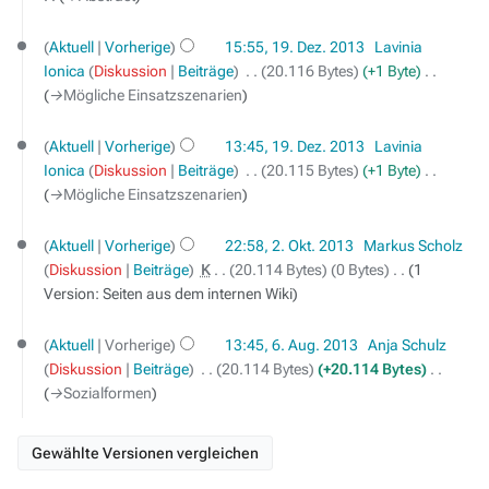
19.
Aktuell
Vorherige
15:55, 19. Dez. 2013
‎
Lavinia
Dezember
Ionica
Diskussion
Beiträge
‎
20.116 Bytes
+1 Byte
‎
2013
→‎Mögliche Einsatzszenarien
Aktuell
Vorherige
13:45, 19. Dez. 2013
‎
Lavinia
Ionica
Diskussion
Beiträge
‎
20.115 Bytes
+1 Byte
‎
→‎Mögliche Einsatzszenarien
2.
Aktuell
Vorherige
22:58, 2. Okt. 2013
‎
Markus Scholz
Oktober
Diskussion
Beiträge
‎
K
20.114 Bytes
0 Bytes
‎
1
2013
Version: Seiten aus dem internen Wiki
6.
Aktuell
Vorherige
13:45, 6. Aug. 2013
‎
Anja Schulz
August
Diskussion
Beiträge
‎
20.114 Bytes
+20.114 Bytes
‎
2013
→‎Sozialformen