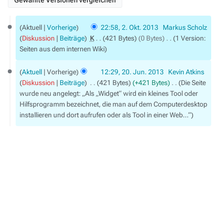
2.
Aktuell
Vorherige
22:58, 2. Okt. 2013
‎
Markus Scholz
Oktober
Diskussion
Beiträge
‎
K
421 Bytes
0 Bytes
‎
1 Version:
2013
Seiten aus dem internen Wiki
20.
Aktuell
Vorherige
12:29, 20. Jun. 2013
‎
Kevin Atkins
Juni
Diskussion
Beiträge
‎
421 Bytes
+421 Bytes
‎
Die Seite
2013
wurde neu angelegt: „Als „Widget“ wird ein kleines Tool oder
Hilfsprogramm bezeichnet, die man auf dem Computerdesktop
installieren und dort aufrufen oder als Tool in einer Web…“