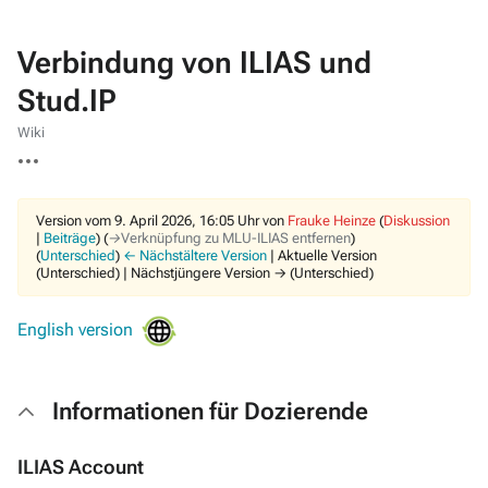
Verbindung von ILIAS und
Stud.IP
Wiki
Weitere
Aktionen
Version vom 9. April 2026, 16:05 Uhr von
Frauke Heinze
(
Diskussion
|
Beiträge
)
(
→‎Verknüpfung zu MLU-ILIAS entfernen
)
(
Unterschied
)
← Nächstältere Version
| Aktuelle Version
(Unterschied) | Nächstjüngere Version → (Unterschied)
English version
Informationen für Dozierende
ILIAS Account