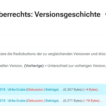
berrechts: Versionsgeschichte
ere die Radiobuttons der zu vergleichenden Versionen und drück
uellen Version,
(Vorherige)
= Unterschied zur vorherigen Version
2018
‎
Ulrike Grabe
Diskussion
Beiträge
‎
6.267 Bytes
−4 Bytes
‎
2018
‎
Ulrike Grabe
Diskussion
Beiträge
‎
6.271 Bytes
−78 Bytes
‎