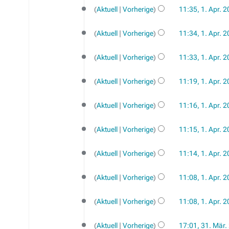
a
B
e
m
Aktuell
Vorherige
11:35, 1. Apr. 
r
e
n
m
b
a
f
e
Aktuell
Vorherige
11:34, 1. Apr. 
e
r
a
n
i
b
s
f
Aktuell
Vorherige
11:33, 1. Apr. 
t
e
s
a
u
i
u
s
n
Aktuell
Vorherige
11:19, 1. Apr. 
t
n
s
g
u
g
u
s
n
Aktuell
Vorherige
11:16, 1. Apr. 
n
z
g
g
u
s
Aktuell
Vorherige
11:15, 1. Apr. 
s
z
a
u
Aktuell
Vorherige
11:14, 1. Apr. 
m
s
m
a
Aktuell
Vorherige
11:08, 1. Apr. 
e
m
K
n
m
e
Aktuell
Vorherige
11:08, 1. Apr. 
f
e
i
K
a
31.
n
n
e
Aktuell
Vorherige
17:01, 31. Mär.
s