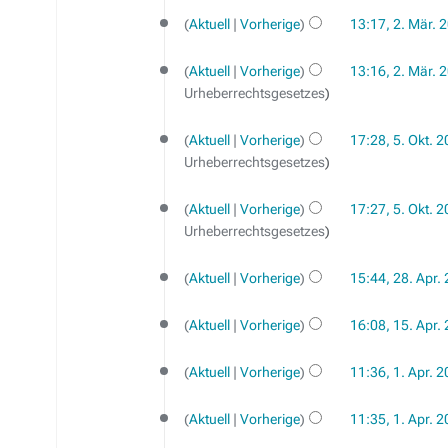
n
e
Aktuell
Vorherige
13:17, 2. Mär. 
e
i
B
n
Aktuell
Vorherige
13:16, 2. Mär. 
e
e
Urheberrechtsgesetzes
a
B
5.
r
e
Aktuell
Vorherige
17:28, 5. Okt. 
Oktober
b
a
Urheberrechtsgesetzes
2017
e
r
i
b
Aktuell
Vorherige
17:27, 5. Okt. 
t
e
Urheberrechtsgesetzes
u
i
n
28.
t
Aktuell
Vorherige
15:44, 28. Apr.
g
April
u
K
s
2014
n
15.
e
z
Aktuell
Vorherige
16:08, 15. Apr.
g
April
i
K
u
s
2014
1.
n
e
s
z
Aktuell
Vorherige
11:36, 1. Apr. 
April
e
i
a
u
2014
B
n
m
s
Aktuell
Vorherige
11:35, 1. Apr. 
e
e
m
a