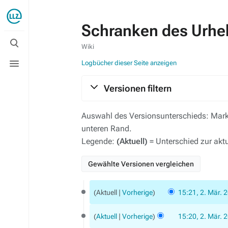
Schranken des Urhe
Suche
umschalten
Wiki
Menü
Logbücher dieser Seite anzeigen
umschalten
Versionen filtern
Auswahl des Versionsunterschieds: Marki
unteren Rand.
Legende:
(Aktuell)
= Unterschied zur akt
2.
Aktuell
Vorherige
15:21, 2. Mär. 
März
K
2018
e
Aktuell
Vorherige
15:20, 2. Mär. 
i
K