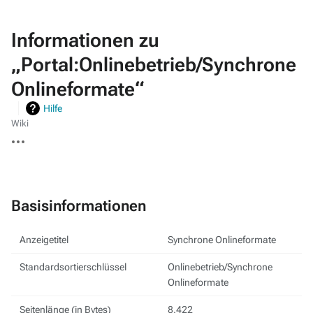
Informationen zu
„Portal:Onlinebetrieb/Synchrone
Onlineformate“
Hilfe
Wiki
Weitere
Aktionen
Basisinformationen
Anzeigetitel
Synchrone Onlineformate
Standardsortierschlüssel
Onlinebetrieb/Synchrone
Onlineformate
Seitenlänge (in Bytes)
8.422