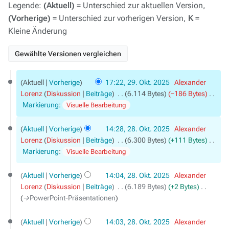
Legende:
(Aktuell)
= Unterschied zur aktuellen Version,
(Vorherige)
= Unterschied zur vorherigen Version,
K
=
Kleine Änderung
29.
Aktuell
Vorherige
17:22, 29. Okt. 2025
‎
Alexander
Oktober
Lorenz
Diskussion
Beiträge
‎
6.114 Bytes
−186 Bytes
‎
2025
K
Markierung
:
Visuelle Bearbeitung
e
28.
i
Aktuell
Vorherige
14:28, 28. Okt. 2025
‎
Alexander
Oktober
n
Lorenz
Diskussion
Beiträge
‎
6.300 Bytes
+111 Bytes
‎
2025
e
K
Markierung
:
Visuelle Bearbeitung
B
e
e
i
Aktuell
Vorherige
14:04, 28. Okt. 2025
‎
Alexander
a
n
Lorenz
Diskussion
Beiträge
‎
6.189 Bytes
+2 Bytes
‎
r
e
→‎PowerPoint-Präsentationen
b
B
e
e
Aktuell
Vorherige
14:03, 28. Okt. 2025
‎
Alexander
i