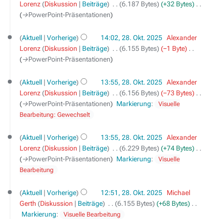
a
Lorenz
Diskussion
Beiträge
‎
6.187 Bytes
+32 Bytes
‎
t
r
→‎PowerPoint-Präsentationen
u
b
n
e
Aktuell
Vorherige
14:02, 28. Okt. 2025
‎
Alexander
g
i
Lorenz
Diskussion
Beiträge
‎
6.155 Bytes
−1 Byte
‎
s
t
→‎PowerPoint-Präsentationen
z
u
u
n
Aktuell
Vorherige
13:55, 28. Okt. 2025
‎
Alexander
s
g
Lorenz
Diskussion
Beiträge
‎
6.156 Bytes
−73 Bytes
‎
a
s
→‎PowerPoint-Präsentationen
Markierung
:
Visuelle
m
z
Bearbeitung: Gewechselt
m
u
e
s
Aktuell
Vorherige
13:55, 28. Okt. 2025
‎
Alexander
n
a
Lorenz
Diskussion
Beiträge
‎
6.229 Bytes
+74 Bytes
‎
f
m
→‎PowerPoint-Präsentationen
Markierung
:
Visuelle
a
m
Bearbeitung
s
e
s
n
u
Aktuell
Vorherige
12:51, 28. Okt. 2025
‎
Michael
f
n
Gerth
Diskussion
Beiträge
‎
6.155 Bytes
+68 Bytes
‎
a
K
g
Markierung
:
Visuelle Bearbeitung
s