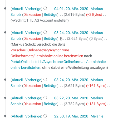
a
u
e
a
e
a
z
n
i
r
n
B
s
n
m
Aktuell
Vorherige
04:01, 20. Mär. 2020
‎
Markus
u
g
t
b
g
e
s
f
m
Scholz
Diskussion
Beiträge
‎
2.619 Bytes
−2 Bytes
‎
s
s
u
e
a
u
a
e
→‎Schritt 1: ILIAS Account erstellen
a
z
n
i
r
n
s
n
m
u
g
t
b
g
s
f
m
Aktuell
Vorherige
03:24, 20. Mär. 2020
‎
Markus
s
s
u
e
u
a
e
Scholz
Diskussion
Beiträge
‎
K
2.621 Bytes
0 Bytes
‎
a
z
n
i
n
s
n
Markus Scholz verschob die Seite
m
u
g
t
g
s
f
Vorschau:Onlinebetrieb/Asynchrone
m
s
s
u
u
a
Onlineformate/Lerninhalte online bereitstellen
nach
e
a
z
n
n
s
Portal:Onlinebetrieb/Asynchrone Onlineformate/Lerninhalte
n
m
u
g
g
s
online bereitstellen
, ohne dabei eine Weiterleitung anzulegen
f
m
s
s
u
a
e
a
z
n
s
Aktuell
Vorherige
03:24, 20. Mär. 2020
‎
Markus
n
m
u
g
s
Scholz
Diskussion
Beiträge
‎
2.621 Bytes
−161 Bytes
‎
f
m
s
K
u
a
e
a
e
n
s
Aktuell
Vorherige
03:22, 20. Mär. 2020
‎
Markus
n
m
i
g
s
Scholz
Diskussion
Beiträge
‎
2.782 Bytes
−131 Bytes
‎
f
m
n
K
u
a
e
19.
e
e
n
s
Aktuell
Vorherige
22:50, 19. Mär. 2020
‎
Melanie
März
n