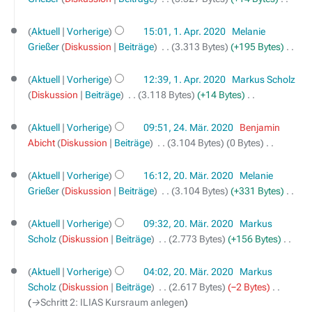
2020
b
e
n
K
e
a
e
e
Aktuell
Vorherige
15:01, 1. Apr. 2020
‎
Melanie
i
r
B
i
Grießer
Diskussion
Beiträge
‎
3.313 Bytes
+195 Bytes
‎
t
b
e
n
K
u
e
a
e
e
Aktuell
Vorherige
12:39, 1. Apr. 2020
‎
Markus Scholz
n
i
r
B
i
Diskussion
Beiträge
‎
3.118 Bytes
+14 Bytes
‎
g
t
b
e
n
K
s
24.
u
e
a
e
e
Aktuell
Vorherige
09:51, 24. Mär. 2020
‎
Benjamin
März
z
n
i
r
B
i
Abicht
Diskussion
Beiträge
‎
3.104 Bytes
0 Bytes
‎
2020
u
g
t
b
e
n
K
s
s
20.
u
e
a
e
e
a
Aktuell
Vorherige
16:12, 20. Mär. 2020
‎
Melanie
März
z
n
i
r
B
i
m
Grießer
Diskussion
Beiträge
‎
3.104 Bytes
+331 Bytes
‎
2020
u
g
t
b
e
n
K
m
s
s
u
e
a
e
e
e
a
Aktuell
Vorherige
09:32, 20. Mär. 2020
‎
Markus
z
n
i
r
B
i
n
m
Scholz
Diskussion
Beiträge
‎
2.773 Bytes
+156 Bytes
‎
u
g
t
b
e
n
f
K
m
s
s
u
e
a
e
a
e
e
a
Aktuell
Vorherige
04:02, 20. Mär. 2020
‎
Markus
z
n
i
r
B
s
i
n
m
Scholz
Diskussion
Beiträge
‎
2.617 Bytes
−2 Bytes
‎
u
g
t
b
e
s
n
f
m
→‎Schritt 2: ILIAS Kursraum anlegen
s
s
u
e