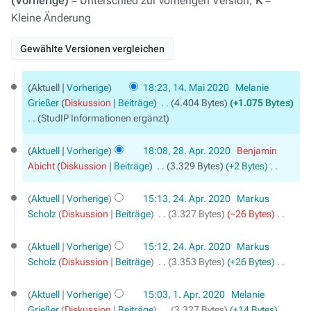
(Vorherige)
= Unterschied zur vorherigen Version,
K
=
Kleine Änderung
14.
Aktuell
Vorherige
18:23, 14. Mai 2020
‎
Melanie
Mai
Grießer
Diskussion
Beiträge
‎
4.404 Bytes
+1.075 Bytes
2020
StudIP Informationen ergänzt
28.
Aktuell
Vorherige
18:08, 28. Apr. 2020
‎
Benjamin
April
Abicht
Diskussion
Beiträge
‎
3.329 Bytes
+2 Bytes
‎
2020
K
24.
e
Aktuell
Vorherige
15:13, 24. Apr. 2020
‎
Markus
April
i
Scholz
Diskussion
Beiträge
‎
3.327 Bytes
−26 Bytes
‎
2020
n
K
e
e
Aktuell
Vorherige
15:12, 24. Apr. 2020
‎
Markus
B
i
Scholz
Diskussion
Beiträge
‎
3.353 Bytes
+26 Bytes
‎
e
n
K
1.
a
e
e
Aktuell
Vorherige
15:03, 1. Apr. 2020
‎
Melanie
April
r
B
i
Grießer
Diskussion
Beiträge
‎
3.327 Bytes
+14 Bytes
‎