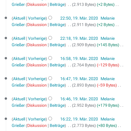
B
i
g
s
Grießer
Diskussion
Beiträge
‎
2.913 Bytes
+2 Bytes
‎
2020
f
e
n
K
u
a
a
e
e
n
s
Aktuell
Vorherige
22:50, 19. Mär. 2020
‎
Melanie
r
B
i
g
s
Grießer
Diskussion
Beiträge
‎
2.911 Bytes
+2 Bytes
‎
b
e
n
K
u
e
a
e
e
n
Aktuell
Vorherige
22:18, 19. Mär. 2020
‎
Melanie
i
r
B
i
g
Grießer
Diskussion
Beiträge
‎
2.909 Bytes
+145 Bytes
‎
t
b
e
n
K
u
e
a
e
e
Aktuell
Vorherige
16:58, 19. Mär. 2020
‎
Melanie
n
i
r
B
i
Grießer
Diskussion
Beiträge
‎
2.764 Bytes
−129 Bytes
‎
g
t
b
e
n
K
s
u
e
a
e
e
Aktuell
Vorherige
16:47, 19. Mär. 2020
‎
Melanie
z
n
i
r
B
i
Grießer
Diskussion
Beiträge
‎
2.893 Bytes
−59 Bytes
‎
u
g
t
b
e
n
K
s
s
u
e
a
e
e
a
Aktuell
Vorherige
16:46, 19. Mär. 2020
‎
Melanie
z
n
i
r
B
i
m
Grießer
Diskussion
Beiträge
‎
2.952 Bytes
+179 Bytes
‎
u
g
t
b
e
n
K
m
s
s
u
e
a
e
e
e
a
Aktuell
Vorherige
16:22, 19. Mär. 2020
‎
Melanie
z
n
i
r
B
i
n
m
Grießer
Diskussion
Beiträge
‎
2.773 Bytes
+80 Bytes
‎
u
g
t
b
e
n