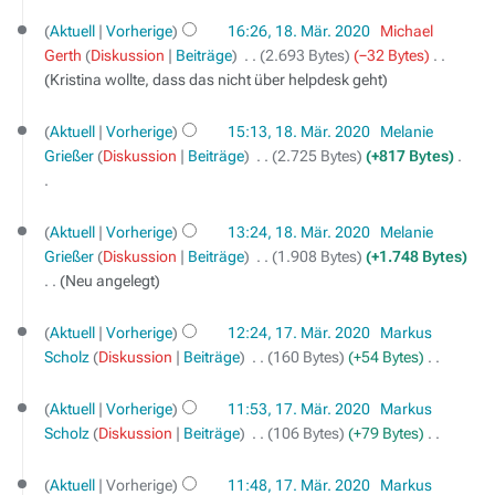
f
K
m
s
s
18.
u
e
a
e
a
e
e
a
Aktuell
Vorherige
16:26, 18. Mär. 2020
‎
Michael
März
z
n
i
r
B
s
i
n
m
Gerth
Diskussion
Beiträge
‎
2.693 Bytes
−32 Bytes
‎
2020
u
g
t
b
e
s
n
f
m
Kristina wollte, dass das nicht über helpdesk geht
s
s
u
e
a
u
e
a
e
a
z
n
i
r
n
B
s
n
m
Aktuell
Vorherige
15:13, 18. Mär. 2020
‎
Melanie
u
g
t
b
g
e
s
f
m
Grießer
Diskussion
Beiträge
‎
2.725 Bytes
+817 Bytes
‎
s
s
u
e
a
u
a
e
a
z
n
i
r
n
s
K
n
m
u
g
t
b
g
s
e
f
m
Aktuell
Vorherige
13:24, 18. Mär. 2020
‎
Melanie
s
s
u
e
u
i
a
e
Grießer
Diskussion
Beiträge
‎
1.908 Bytes
+1.748 Bytes
a
z
n
i
n
n
s
n
Neu angelegt
m
u
g
t
g
e
s
f
m
s
17.
s
u
B
u
a
e
Aktuell
Vorherige
12:24, 17. Mär. 2020
‎
Markus
März
a
z
n
e
n
s
n
Scholz
Diskussion
Beiträge
‎
160 Bytes
+54 Bytes
‎
2020
m
u
g
a
g
s
K
f
m
s
s
r
u
e
a
e
Aktuell
Vorherige
11:53, 17. Mär. 2020
‎
Markus
a
z
b
n
i
s
n
Scholz
Diskussion
Beiträge
‎
106 Bytes
+79 Bytes
‎
m
u
e
g
n
s
K
f
m
s
i
e
u
e
a
e
Aktuell
Vorherige
11:48, 17. Mär. 2020
‎
Markus
a