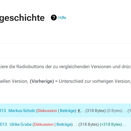
sgeschichte
Hilfe
ere die Radiobuttons der zu vergleichenden Versionen und drück
uellen Version,
(Vorherige)
= Unterschied zur vorherigen Version
2013
‎
Markus Scholz
Diskussion
Beiträge
‎
K
318 Bytes
0 Bytes
‎
1
2013
‎
Ulrike Grabe
Diskussion
Beiträge
‎
318 Bytes
+318 Bytes
‎