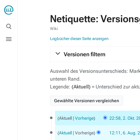
Netiquette: Version
Suche
umschalten
Wiki
Menü
Logbücher dieser Seite anzeigen
umschalten
Versionen filtern
Auswahl des Versionsunterschieds: Marki
unteren Rand.
Legende:
(Aktuell)
= Unterschied zur akt
2.
Aktuell
Vorherige
22:58, 2. Okt. 
Oktober
2013
6.
Aktuell
Vorherige
12:11, 6. Aug. 
August
K