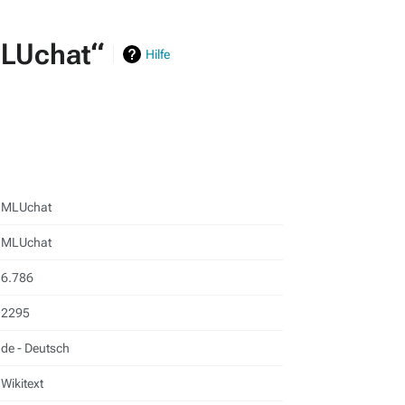
MLUchat“
Hilfe
MLUchat
MLUchat
6.786
2295
de - Deutsch
Wikitext