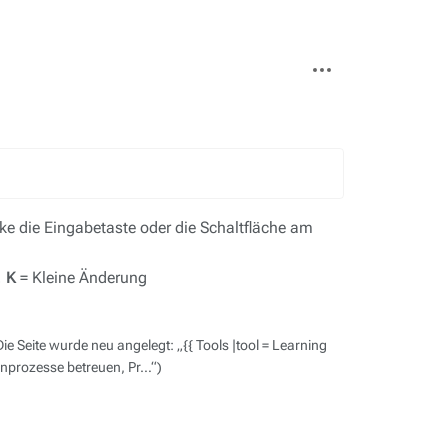
Weitere
Aktionen
e die Eingabetaste oder die Schaltfläche am
,
K
= Kleine Änderung
Die Seite wurde neu angelegt: „{{ Tools |tool = Learning
rnprozesse betreuen, Pr…“