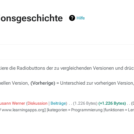
ionsgeschichte
Hilfe
ere die Radiobuttons der zu vergleichenden Versionen und drück
uellen Version,
(Vorherige)
= Unterschied zur vorherigen Version
usann Werner
Diskussion
Beiträge
‎
1.226 Bytes
+1.226 Bytes
‎
/ www.learningapps.org] |kategorien = Programmierung |funktionen = Le