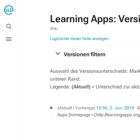
Learning Apps: Vers
Suche
umschalten
Wiki
Menü
Logbücher dieser Seite anzeigen
umschalten
Versionen filtern
Auswahl des Versionsunterschieds: Marki
unteren Rand.
Legende:
(Aktuell)
= Unterschied zur akt
2.
Aktuell
Vorherige
15:56, 2. Jun. 2019
‎
S
Juni
Apps |homepage = [http://learningapps.org
2019