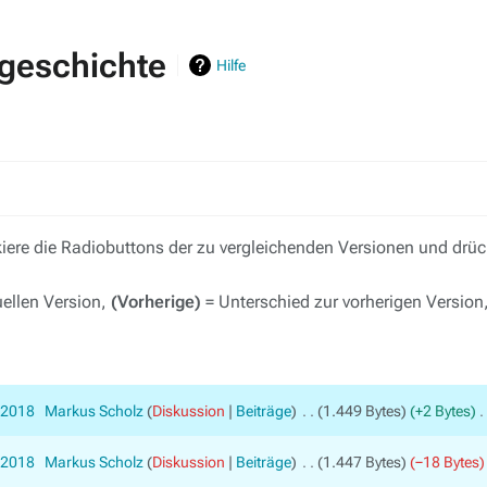
sgeschichte
Hilfe
ere die Radiobuttons der zu vergleichenden Versionen und drück
uellen Version,
(Vorherige)
= Unterschied zur vorherigen Version
 2018
‎
Markus Scholz
Diskussion
Beiträge
‎
1.449 Bytes
+2 Bytes
‎
 2018
‎
Markus Scholz
Diskussion
Beiträge
‎
1.447 Bytes
−18 Bytes