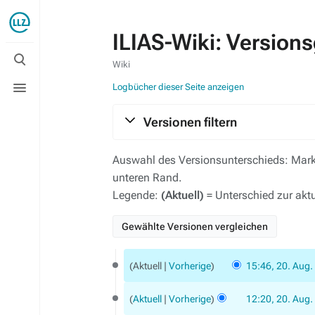
ILIAS-Wiki: Version
Suche
umschalten
Wiki
Menü
Logbücher dieser Seite anzeigen
umschalten
Versionen filtern
Auswahl des Versionsunterschieds: Marki
unteren Rand.
Legende:
(Aktuell)
= Unterschied zur akt
20.
Aktuell
Vorherige
15:46, 20. Aug.
August
K
2018
e
Aktuell
Vorherige
12:20, 20. Aug.
i
K