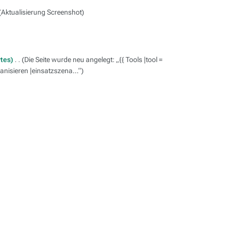
Aktualisierung Screenshot
ytes
‎
Die Seite wurde neu angelegt: „{{ Tools |tool =
rganisieren |einsatzszena…“