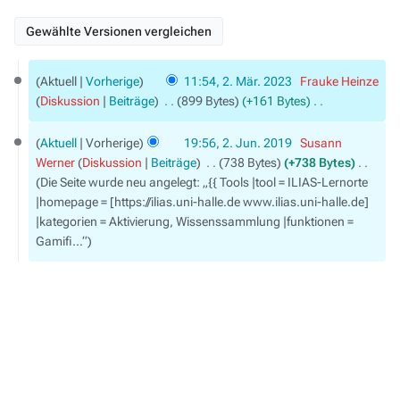
2.
Aktuell
Vorherige
11:54, 2. Mär. 2023
‎
Frauke Heinze
März
Diskussion
Beiträge
‎
899 Bytes
+161 Bytes
‎
2023
K
2.
e
Aktuell
Vorherige
19:56, 2. Jun. 2019
‎
Susann
Juni
i
Werner
Diskussion
Beiträge
‎
738 Bytes
+738 Bytes
‎
2019
n
Die Seite wurde neu angelegt: „{{ Tools |tool = ILIAS-Lernorte
e
|homepage = [https://ilias.uni-halle.de www.ilias.uni-halle.de]
B
|kategorien = Aktivierung, Wissenssammlung |funktionen =
e
Gamifi…“
a
r
b
e
i
t
u
n