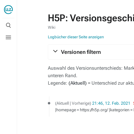
H5P: Versionsgesch
Suche
umschalten
Wiki
Menü
Logbücher dieser Seite anzeigen
umschalten
Versionen filtern
Auswahl des Versionsunterschieds: Marki
unteren Rand.
Legende:
(Aktuell)
= Unterschied zur akt
12.
Aktuell
Vorherige
21:46, 12. Feb. 2021
‎
Februar
|homepage = https://h5p.org/ |kategorien =
2021