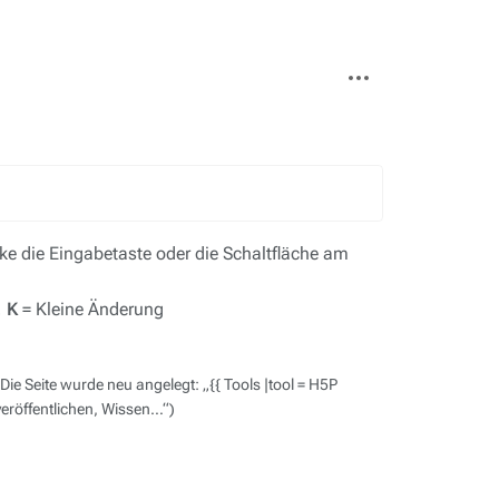
Weitere
Aktionen
e die Eingabetaste oder die Schaltfläche am
,
K
= Kleine Änderung
Die Seite wurde neu angelegt: „{{ Tools |tool = H5P
veröffentlichen, Wissen…“