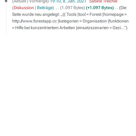
Aktuell
Vorherige
19:10, 8. Jan. 2021
‎
Sabine Treichel
Januar
Diskussion
Beiträge
‎
1.097 Bytes
+1.097 Bytes
‎
Die
2021
Seite wurde neu angelegt: „{{ Tools |tool = Forest |homepage =
http://www.forestapp.cc |kategorien = Organisation |funktionen
= Hilfe bei konzentriertem Arbeiten |einsatzszenarien = Gezi…“