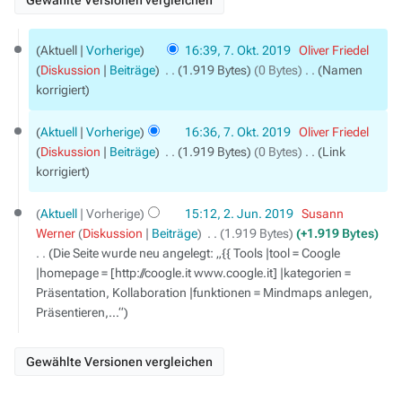
7.
Aktuell
Vorherige
16:39, 7. Okt. 2019
‎
Oliver Friedel
Oktober
Diskussion
Beiträge
‎
1.919 Bytes
0 Bytes
‎
Namen
2019
korrigiert
Aktuell
Vorherige
16:36, 7. Okt. 2019
‎
Oliver Friedel
Diskussion
Beiträge
‎
1.919 Bytes
0 Bytes
‎
Link
korrigiert
2.
Aktuell
Vorherige
15:12, 2. Jun. 2019
‎
Susann
Juni
Werner
Diskussion
Beiträge
‎
1.919 Bytes
+1.919 Bytes
2019
Die Seite wurde neu angelegt: „{{ Tools |tool = Coogle
|homepage = [http://coogle.it www.coogle.it] |kategorien =
Präsentation, Kollaboration |funktionen = Mindmaps anlegen,
Präsentieren,…“