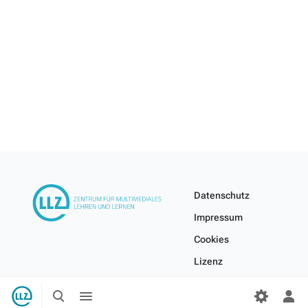
Datenschutz
Impressum
Cookies
Lizenz
Internes Wiki
Suche
Menü
umschalten
umschalten
Per