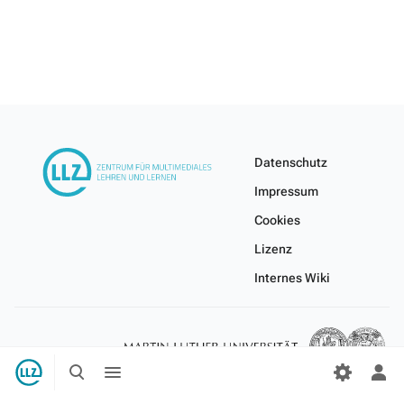
Datenschutz
Impressum
Cookies
Lizenz
Internes Wiki
Suche
Menü
umschalten
umschalten
Per
Me